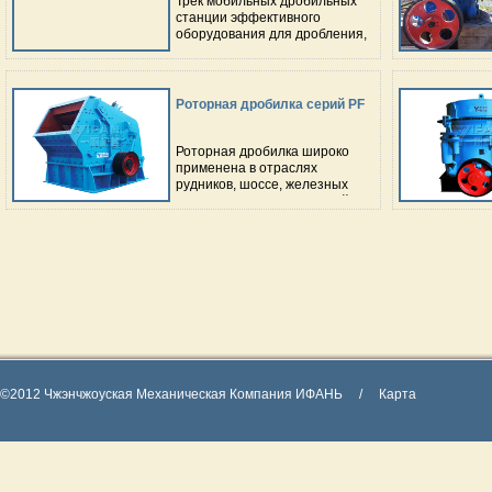
Трек мобильных дробильных
станции эффективного
оборудования для дробления,
использование
самостоятельного вождения,
передовые технологии и
полный набор функций. В
Роторная дробилка серий PF
любой местности, это
оборудование может достичь
любой точки на рабочем месте.
Роторная дробилка широко
применена в отраслях
рудников, шоссе, железных
дорог, цемента, химической
промышленности,
строительства и т.д. И размер
частиц на выходе можно
регулировать.
©2012 Чжэнчжоуская Механическая Компания ИФАНЬ
/ Карта